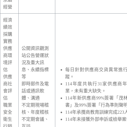
經營
經濟
績效
採購
實務
供應
公開資訊觀測
商環
站公告營運狀
境評
況及重大訊
估
息、永續指標
每日針對供應商交貨異常進
供應
等
蹤。
商社
即時郵件及電
114
年度共執行
31
家供應商年
會評
話或通訊軟
業，未有重大缺失。
估
體、溝通
114
年新供應商
99%
簽署「茂
職業
不定期現場稽
書」及
99%
簽署「行為準則聲
安全
核、年度稽核
114
年承攬商教育訓練完成
223
衛生
不定期會議、
114
年未接獲外部申訴或檢舉案
行銷
互訪