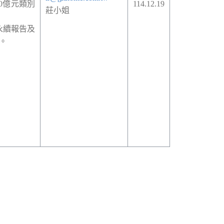
0
億元類別
114.12.19
莊小姐
永續報告及
。