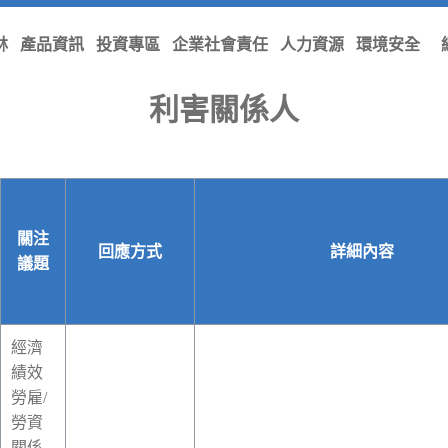
林
產品資訊
投資專區
企業社會責任
人力資源
環境安全
首頁
/
企業社會責任
/
利害關係人
利害關係人
關注
回應方式
詳細內容
議題
經濟
績效
勞雇/
勞資
關係