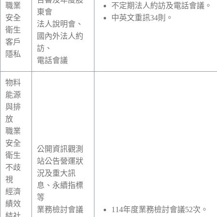
職業
不定期法人約訪及電話會議。
東會
安全
中英文重訊
34
則。
法人說明會、
衛生
國內外法人約
客戶
訪、
隱私
電話會議
物料
能源
與排
放
職業
安全
公開資訊觀測
衛生
站公告營運狀
不歧
況及重大訊
視
息、永續指標
經濟
等
績效
業務檢討會議
114
年度業務檢討會議
52
次。
結社