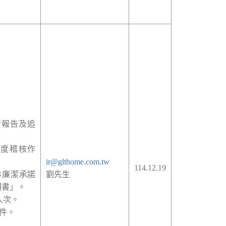
行報告及追
度稽核作
ir@glthome.com.tw
114.12.19
林廉潔承諾
劉先生
明書」。
人次。
件。