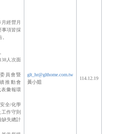
每月經營月
要事項皆採
告。
時。
38人次面
委員會暨
glt_hr@glthome.com.tw
114.12.19
系統持續推動會
黃小姐
代表彙報環
安全/化學
及工作守則
檢缺失總計