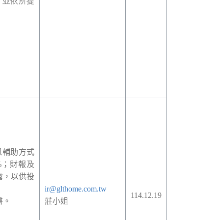
，並依所提
訊輔助方式
%
；財報及
露，以供投
ir@glthome.com.tw
114.12.19
書。
莊小姐