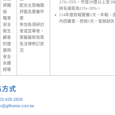
21%~35%
，市值
50
億以上至
10
資關
配合主管機關
排名級距為
11%~20%
。
係
評鑑及實審作
114
年度財報實審
1
次、年報、
職業
業
內控審查、勞檢
5
次，皆無缺失
安全
參加各項研討
衛生
會或宣導會，
顧客
掌握最新政策
的健
及法律修訂狀
康與
況
安全
永續
經營
絡方式
03-426-2828
ir@glthome.com.tw