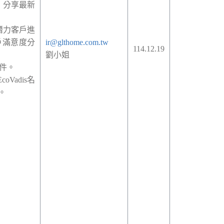
，分享最新
潛力客戶進
戶滿意度分
ir@glthome.com.tw
114.12.19
劉小姐
件。
EcoVadis
名
。