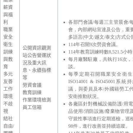
薪資
與福
利
各部門會議/每週三主管晨會/
職業
會，內部網站宣達及公告，重
安全
多語言(中文/越文/泰文)方式公
衛生
114年召開9次勞資會議。
公開資訊觀測
訓練
114年教育訓練時數8,521.5小
站公告營運狀
與教
每月廠醫駐廠，共執行16次，1
況及重大訊
育
談。
息、永續指標
多元
每季定期召開職業安全衛生
等
友善
ISO14001 & ISO45001
勞資會議
工作
議，與委員及本/外國籍勞工
教育訓練
環境
安衛推動狀況。
作業環境檢測
不歧
各廠區針對機械設備防護/用電
員工信箱
視
品使用/消防設施/廢棄物管理
結社
守規性事項進行定期巡檢，巡
自由/
98件，進行改善並持續追蹤。