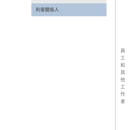
利害關係人
員
工
和
其
他
工
作
者