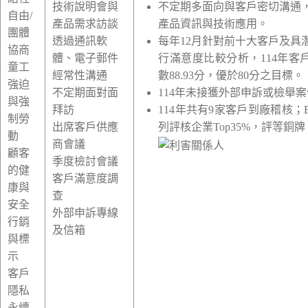
技術說明會與
不定期多面向與客戶密切溝通
自由
/
產品需求訪談
產品資訊與技術應用。
團體
透過通訊軟
每年
12
月針對前十大客戶及具
協商
體、電子郵件
行滿意度比較分析，
114
年客
童工
經常性溝通
數88
.93
分，優於
80
分之目標。
強迫
不定期面對面
114
年未接獲外部申訴或檢舉案
與強
拜訪
114
年共有
9
家客戶到廠稽核；
制勞
出席客戶供應
列評核企業
Top35%
，評等銅牌
動
商會議
顧客
季度檢討會議
的健
客戶滿意度調
康與
查
安全
外部申訴專線
行銷
及信箱
與標
示
客戶
隱私
永續