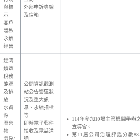
與標
外部申訴專線
示
及信箱
客戶
隱私
永續
經營
經濟
績效
稅務
能源
公開資訊觀測
及排
站公告營運狀
放
況及重大訊
水資
息、永續指標
源
等
114
年參加
10
場主管機關舉辦
廢棄
即時電子郵件
宣導會。
物
接收及電話溝
第
11
屆公司治理評鑑分數
88
勞雇
/
通