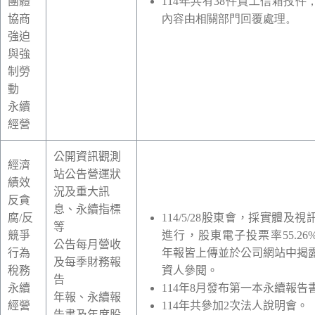
團體
114年共有38件員工信箱投件
協商
內容由相關部門回覆處理。
強迫
與強
制勞
動
永續
經營
公開資訊觀測
經濟
站公告營運狀
績效
況及重大訊
反貪
息、永續指標
腐/反
114/5/28
股東會，採實體及視
等
競爭
進行，股東電子投票率
55.26
公告每月營收
行為
年報皆上傳並於公司網站中揭
及每季財務報
稅務
資人參閱。
告
永續
114
年
8
月發布第一本永續報告
年報、永續報
經營
114
年共參加
2
次法人說明會。
告書及年度股