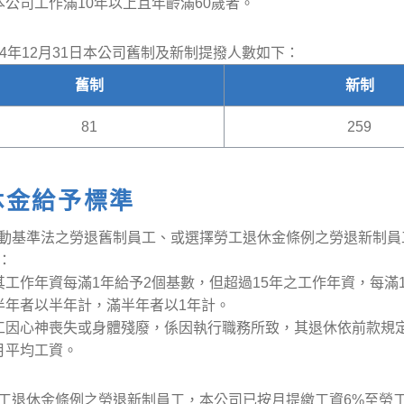
本公司工作滿10年以上且年齡滿60歲者。
14年12月31日本公司舊制及新制提撥人數如下：
舊制
新制
81
259
休金給予標準
動基準法之勞退舊制員工、或選擇勞工退休金條例之勞退新制員
：
其工作年資每滿1年給予2個基數，但超過15年之工作年資，每滿
半年者以半年計，滿半年者以1年計。
工因心神喪失或身體殘廢，係因執行職務所致，其退休依前款規定
月平均工資。
工退休金條例之勞退新制員工，本公司已按月提繳工資6%至勞