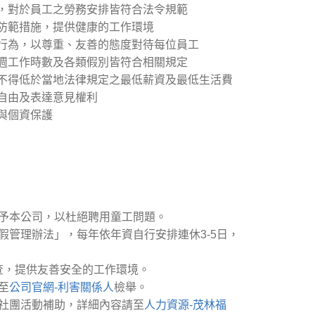
動，對於員工之勞務安排皆符合法令規範
生防範措施，提供健康的工作環境
視行為，以尊重、友善的態度對待每位員工
每週工作時數及各類假別皆符合相關規定
資不得低於當地法律規定之最低薪資及最低生活費
會自由及表達意見權利
與個資保護
予本公司，以杜絕聘用童工問題。
管理辦法」，每年依年資自行安排連休3-5日，
檢查，提供友善安全的工作環境。
至
公司官網-利害關係人
檢舉。
社團活動補助，詳細內容請至
人力資源-茂林福