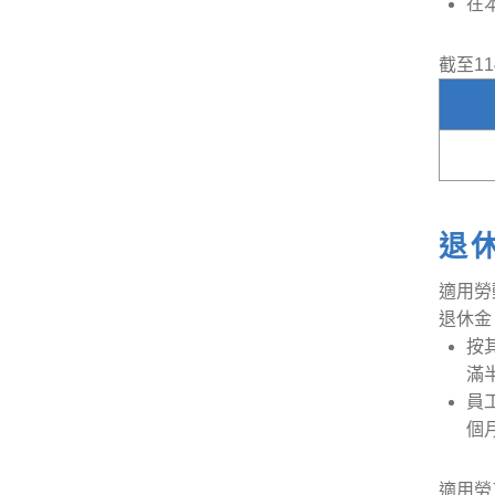
在
截至1
退
適用勞
退休金
按
滿
員
個
適用勞