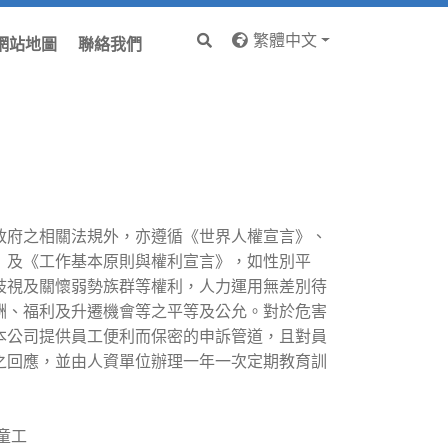
繁體中文
網站地圖
聯絡我們
政府之相關法規外，亦遵循《世界人權宣言》、
》及《工作基本原則與權利宣言》，如性別平
歧視及關懷弱勢族群等權利，人力運用無差別待
酬、福利及升遷機會等之平等及公允。對於危害
本公司提供員工便利而保密的申訴管道，且對員
之回應，並由人資單位辦理一年一次定期教育訓
童工