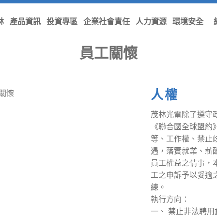
林
產品資訊
投資專區
企業社會責任
人力資源
環境安全
首頁
/
企業社會責任
/
員工關懷
員工關懷
人權
茂林光電除了遵守
《聯合國全球盟約
等、工作權、禁止
遇，落實就業、薪
員工權益之情事，
工之申訴予以妥適
練。
執行方向：
一、 禁止非法聘用