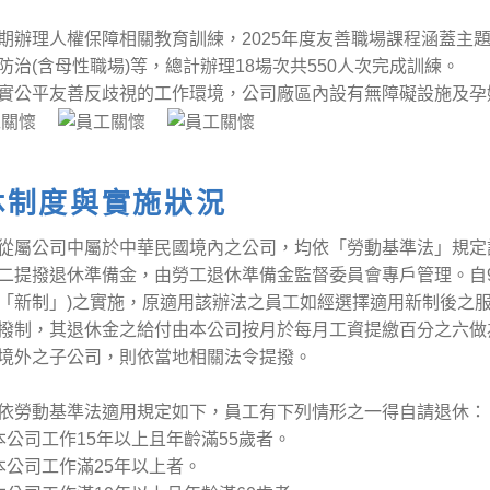
期辦理人權保障相關教育訓練，2025年度友善職場課程涵蓋主
防治(含母性職場)等，總計辦理18場次共550人次完成訓練。
實公平友善反歧視的工作環境，公司廠區內設有無障礙設施及孕
休制度與實施狀況
從屬公司中屬於中華民國境內之公司，均依「勞動基準法」規定
二提撥退休準備金，由勞工退休準備金監督委員會專戶管理。自9
「新制」)之實施，原適用該辦法之員工如經選擇適用新制後之
撥制，其退休金之給付由本公司按月於每月工資提繳百分之六做
境外之子公司，則依當地相關法令提撥。
依勞動基準法適用規定如下，員工有下列情形之一得自請退休：
本公司工作15年以上且年齡滿55歲者。
本公司工作滿25年以上者。