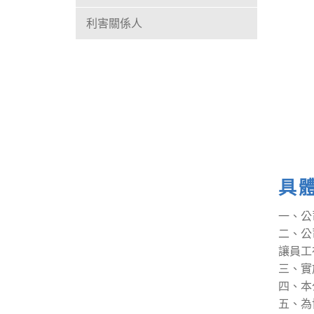
利害關係人
具
一、公
二、公
讓員工
三、實
四、本
五、為