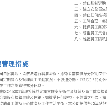
二、 禁止強制勞
三、 建立安全衛
四、 禁止任何歧
五、 工時合理，
六、 確保員工薪
七、 尊重員工集
八、 維護員工隱私
體管理措施
司自招募起，皆依法進行聘雇流程，應徵者需提供身分證明文件
司定期關心及管理員工出勤狀況，不強迫勞動，並訂定「特別休假
在工作之餘獲得充分休息。
施ISO45001管理系統並定期實施安全衛生育訓練及員工健康
公司設有檢舉專線及信箱，如遭受任何歧視、不尊重之行為，請
協助員工維持身心健康及工作生活平衡，本公司提供各項津貼與