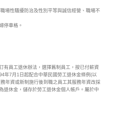
題職場性騷擾防治及性別平等與誠信經營、職場不
婦停車格。
訂有員工退休辦法，選擇舊制員工，按已付薪資
4年7月1日起配合中華民國勞工退休金條例(以
服務年資或新制施行後到職之員工其服務年資改採
為退休金，儲存於勞工退休金個人帳戶。屬於中