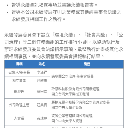
督導永續資訊揭露事項並審議永續報告書。
督導本公司永續發展守則之業務或其他經董事會決議之
永續發展相關工作之執行。
永續發展委員會下設立「環境永續」、「社會共融」、「公
司治理」等三個任務編組的工作推行小 組，以協助執行及
辦理永續發展委員會決議指示事項、彙整執行計畫或其他永
續相關事務，並向永續發展委員會提報執行結果。
職稱
姓名
簡歷
召集人/董事長
李滿祥
請參閱公司治理-董事會成員
獨立董事
莊雅惠
矽感科技股份有限公司研發經理
總經理
蔡宗霖
國立台灣大學機械工程所
勝捷光電科技股份有限公司管理處處長
公司治理主管
莊美真
國立中央大學企管系
資誠企業管理顧問公司副理
人資長
黃瑞玲
國立中山大學人資所