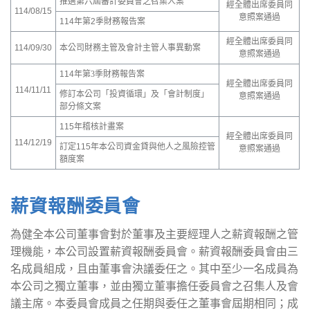
推選第六屆審計委員會之召集人案
經全體出席委員同
114/08/15
意照案通過
114年第2季財務報告案
經全體出席委員同
114/09/30
本公司財務主管及會計主管人事異動案
意照案通過
114年第
3
季財務報告案
經全體出席委員同
114/11/11
修訂本公司「投資循環」及「會計制度」
意照案通過
部分條文案
115年稽核計畫案
經全體出席委員同
114/12/19
訂定115年本公司資金貸與他人之風險控管
意照案通過
額度案
薪資報酬委員會
為健全本公司董事會對於董事及主要經理人之薪資報酬之管
理機能，本公司設置薪資報酬委員會。薪資報酬委員會由三
名成員組成，且由董事會決議委任之。其中至少一名成員為
本公司之獨立董事，並由獨立董事擔任委員會之召集人及會
議主席。本委員會成員之任期與委任之董事會屆期相同；成