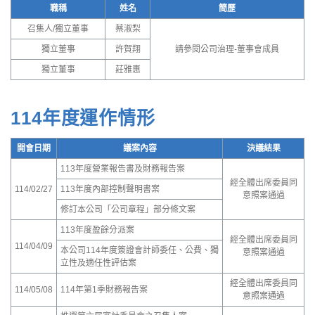
職稱
姓名
簡歷
召集人/獨立董事
蔡淑梨
獨立董事
許賀翔
請參閱公司治理-董事會成員
獨立董事
莊雅惠
114年度運作情形
開會日期
議案內容
決議結果
113年度營業報告書及財務報告案
經全體出席委員同
114/02/27
113年度內部控制聲明書案
意照案通過
修訂本公司「公司章程」部分條文案
113年度盈餘分派案
經全體出席委員同
114/04/09
本公司114年度簽證會計師委任、公費、獨
意照案通過
立性及適任性評估案
經全體出席委員同
114/05/08
114年第1季財務報告案
意照案通過