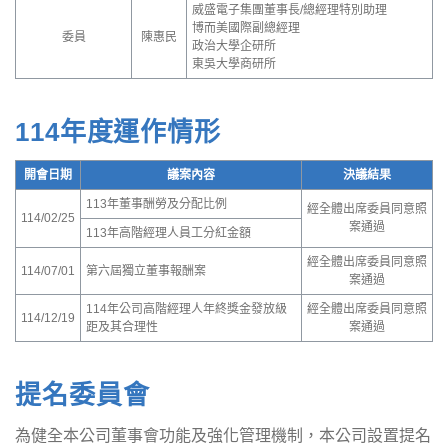
威盛電子集團董事長/總經理特別助理
博而美國際副總經理
委員
陳惠民
政治大學企研所
東吳大學商研所
114年度運作情形
開會日期
議案內容
決議結果
113年董事酬勞及分配比例
經全體出席委員同意照
114/02/25
案通過
113年高階經理人員工分紅金額
經全體出席委員同意照
114/07/01
第六屆獨立董事報酬案
案通過
114年公司高階經理人年終獎金發放級
經全體出席委員同意照
114/12/19
距及其合理性
案通過
提名委員會
為健全本公司董事會功能及強化管理機制，本公司設置提名