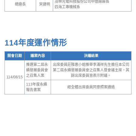
茂林光電科技股份公司中壢廠廠長
總廠長
宋建明
四海工專機械系
114年度運作情形
開會日期
議案內容
決議結果
推選第二屆永
出席委員莊雅惠小姐推舉李滿祥先生擔任本公司
續發展委員會
第二屆永續發展委員會之召集人暨會議主席，其
之召集人案
餘出席委員皆表示附議。
114/08/15
113年度永續
經全體出席委員同意照案通過
報告書案