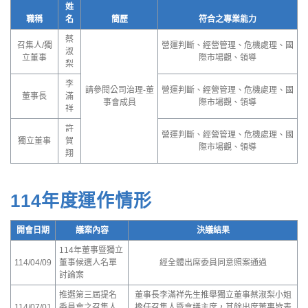
姓
職稱
名
簡歷
符合之專業能力
蔡
召集人/獨
營運判斷、經營管理、危機處理、國
淑
立董事
際市場觀、領導
梨
李
請參閱公司治理-董
營運判斷、經營管理、危機處理、國
董事長
滿
事會成員
際市場觀、領導
祥
許
營運判斷、經營管理、危機處理、國
獨立董事
賀
際市場觀、領導
翔
114年度運作情形
開會日期
議案內容
決議結果
114年董事暨獨立
114/04/09
董事候選人名單
經全體出席委員同意照案通過
討論案
推選第三屆提名
董事長李滿祥先生推舉獨立董事蔡淑梨小姐
114/07/01
委員會之召集人
擔任召集人暨會議主席，其餘出席董事皆表